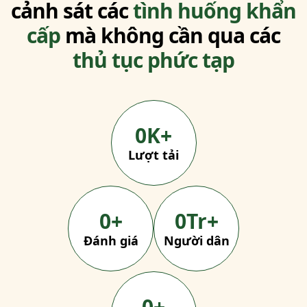
cảnh sát các
tình huống khẩn
cấp
mà không cần qua các
thủ tục phức tạp
0
K+
Lượt tải
0
+
0
Tr+
Đánh giá
Người dân
0
+